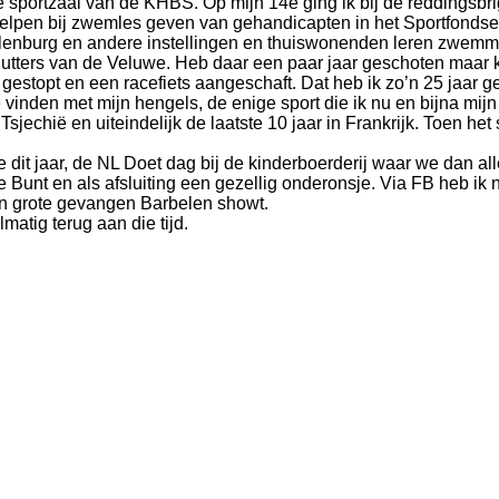
de sportzaal van de KHBS. Op mijn 14
e
ging ik bij de reddingsb
helpen bij zwemles geven van gehandicapten in het Sportfondsen
burg en andere instellingen en thuiswonenden leren zwemmen 
utters van de Veluwe. Heb daar een paar jaar geschoten maar ko
estopt en een racefiets aangeschaft. Dat heb ik zo’n 25 jaar 
vinden met mijn hengels, de enige sport die ik nu en bijna mijn
Tsjechië en uiteindelijk de laatste 10 jaar in Frankrijk. Toen h
ve dit jaar, de NL Doet dag bij de kinderboerderij waar we dan a
e Bunt en als afsluiting een gezellig onderonsje. Via FB heb i
jn grote gevangen Barbelen showt.
matig terug aan die tijd.