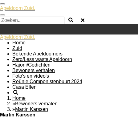
Ga
Apeldoorn Zuid.
direct
naar
de
hoofdinhoud
Apeldoorn Zuid.
Home
Zuid
Bekende Apeldoorners
Zero/Less waste Apeldoorn
Hajoni/Gedichten
Bewoners verhalen
Foto's en video's
Reünie Componistenbuurt 2024
Casa Ellen
Home
»
Bewoners verhalen
»
Martin Karssen
Martin Karssen