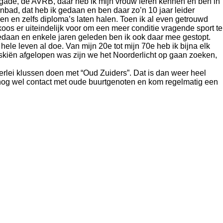
rigade, de AVRB, daar heb ik mijn vrouw leren kennen en ben in
bad, dat heb ik gedaan en ben daar zo’n 10 jaar leider
en zelfs diploma’s laten halen. Toen ik al even getrouwd
os er uiteindelijk voor om een meer conditie vragende sport te
gedaan en enkele jaren geleden ben ik ook daar mee gestopt.
 hele leven al doe. Van mijn 20
e
tot mijn 70
e
heb ik bijna elk
et skiën afgelopen was zijn we het Noorderlicht op gaan zoeken,
llerlei klussen doen met “Oud Zuiders”. Dat is dan weer heel
k nog wel contact met oude buurtgenoten en kom regelmatig een