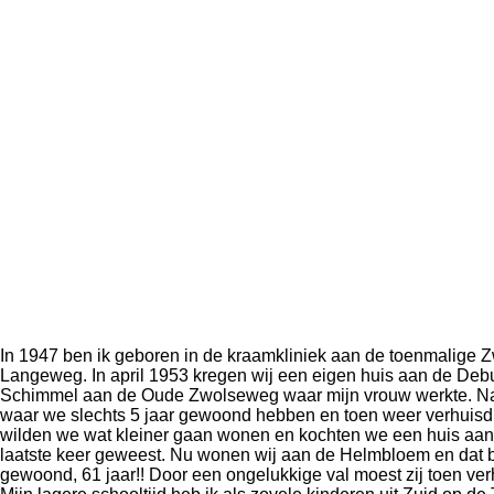
In 1947 ben ik geboren in de kraamkliniek aan de toenmalige Zw
Langeweg. In april 1953 kregen wij een eigen huis aan de Debu
Schimmel aan de Oude Zwolseweg waar mijn vrouw werkte. Na e
waar we slechts 5 jaar gewoond hebben en toen weer verhuisd 
wilden we wat kleiner gaan wonen en kochten we een huis aan d
laatste keer geweest. Nu wonen wij aan de Helmbloem en dat be
gewoond, 61 jaar!! Door een ongelukkige val moest zij toen v