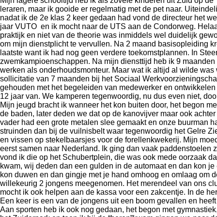
Mijn lagere schooltijd heb ik als zovele kinderen uit Zuid op d
leraren, maar ik gooide er regelmatig met de pet naar. Uitein
nadat ik de 2
e
klas 2 keer gedaan had vond de directeur het we
jaar VUTO en ik mocht naar de UTS aan de Condorweg. Helaas 
praktijk en niet van de theorie was inmiddels wel duidelijk gew
om mijn dienstplicht te vervullen. Na 2 maand basisopleiding 
laatste want ik had nog geen verdere toekomstplannen. In Stee
zwemkampioenschappen. Na mijn diensttijd heb ik 9 maanden b
werken als onderhoudsmonteur. Maar wat ik altijd al wilde was
sollicitatie van 7 maanden bij het Sociaal Werkvoorzieningscha
gehouden met het begeleiden van medewerker en ontwikkelen va
12 jaar van. We kamperen tegenwoordig, nu dus even niet, door
Mijn jeugd bracht ik wanneer het kon buiten door, het begon m
de baden, later deden we dat op de kanovijver maar ook achter 
vader had een grote metalen slee gemaakt en onze buurman had 
struinden dan bij de vuilnisbelt waar tegenwoordig het Gelre Z
en vissen op stekelbaarsjes voor de forellenkwekerij. Mijn m
eerst samen naar Nederland. Ik ging dan vaak paddenstoelen 
vond ik die op het Schubertplein, die was ook mede oorzaak dat 
kwam, wij deden dan een gulden in de automaat en dan kon je er
kon duwen en dan gingje met je hand omhoog en omlaag om de v
willekeurig 2 jongens meegenomen. Het merendeel van ons club
mocht ik ook helpen aan de kassa voor een zakcentje. In de h
Een keer is een van de jongens uit een boom gevallen en heeft
Aan sporten heb ik ook nog gedaan, het begon met gymnastiek, 