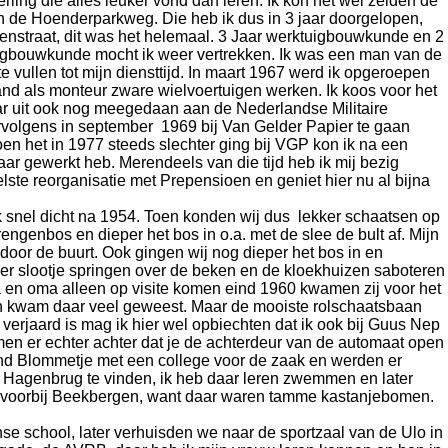
rling die alles leuker vond dan leren. Ik kon het wel zeiden de
an de Hoenderparkweg. Die heb ik dus in 3 jaar doorgelopen,
lenstraat, dit was het helemaal. 3 Jaar werktuigbouwkunde en 2
gbouwkunde mocht ik weer vertrekken. Ik was een man van de
e vullen tot mijn diensttijd. In maart 1967 werd ik opgeroepen
nd als monteur zware wielvoertuigen werken. Ik koos voor het
aar uit ook nog meegedaan aan de Nederlandse Militaire
volgens in september 1969 bij Van Gelder Papier te gaan
n het in 1977 steeds slechter ging bij VGP kon ik na een
ar gewerkt heb. Merendeels van die tijd heb ik mij bezig
te reorganisatie met Prepensioen en geniet hier nu al bijna
k snel dicht na 1954. Toen konden wij dus lekker schaatsen op
ngenbos en dieper het bos in o.a. met de slee de bult af. Mijn
oor de buurt. Ook gingen wij nog dieper het bos in en
rder slootje springen over de beken en de kloekhuizen saboteren
a en oma alleen op visite komen eind 1960 kwamen zij voor het
n kwam daar veel geweest. Maar de mooiste rolschaatsbaan
verjaard is mag ik hier wel opbiechten dat ik ook bij Guus Nep
men er echter achter dat je de achterdeur van de automaat open
nd Blommetje met een college voor de zaak en werden er
 Hagenbrug te vinden, ik heb daar leren zwemmen en later
of voorbij Beekbergen, want daar waren tamme kastanjebomen.
se school, later verhuisden we naar de sportzaal van de Ulo in