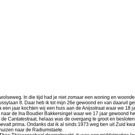
olseweg. In die tijd had je niet zomaar een woning en woonden 
ssylaan 8. Daar heb ik tot mijn 26
e
gewoond en van daaruit get
en jaar kochten wij een huis aan de Anijsstraat waar we 18 
naar de Ina Boudier Bakkersingel waar we 17 jaar gewoond hebb
e Cantatestraat, helaas was de overgang te groot en besloten 
valt prima. Ondanks dat ik al sinds 1973 weg ben uit Zuid kwam
erhuizen naar de Radiumstaete.