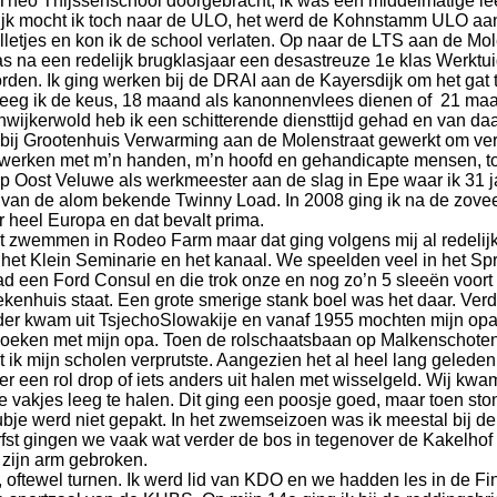
e Theo Thijssenschool doorgebracht, ik was een middelmatige lee
delijk mocht ik toch naar de ULO, het werd de Kohnstamm ULO a
lletjes en kon ik de school verlaten. Op naar de LTS aan de Mo
na een redelijk brugklasjaar een desastreuze 1
e
klas Werktui
orden. Ik ging werken bij de DRAI aan de Kayersdijk om het gat t
kreeg ik de keus, 18 maand als kanonnenvlees dienen of 21 maa
nwijkerwold heb ik een schitterende diensttijd gehad en van d
ij Grootenhuis Verwarming aan de Molenstraat gewerkt om ver
 werken met m’n handen, m’n hoofd en gehandicapte mensen, toe
p Oost Veluwe als werkmeester aan de slag in Epe waar ik 31 ja
n de alom bekende Twinny Load. In 2008 ging ik na de zoveels
 heel Europa en dat bevalt prima.
et zwemmen in Rodeo Farm maar dat ging volgens mij al redelij
het Klein Seminarie en het kanaal. We speelden veel in het Spre
een Ford Consul en die trok onze en nog zo’n 5 sleeën voort d
iekenhuis staat. Een grote smerige stank boel was het daar. Ve
oeder kwam uit TsjechoSlowakije en vanaf 1955 mochten mijn op
zoeken met mijn opa. Toen de rolschaatsbaan op Malkenschote
ik mijn scholen verprutste. Aangezien het al heel lang geleden 
 een rol drop of iets anders uit halen met wisselgeld. Wij kwa
akjes leeg te halen. Dit ging een poosje goed, maar toen sto
je werd niet gepakt. In het zwemseizoen was ik meestal bij de
erfst gingen we vaak wat verder de bos in tegenover de Kakelh
 zijn arm gebroken.
oftewel turnen. Ik werd lid van KDO en we hadden les in de Fin