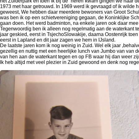
het Zuiderpark en toen ik bij de “heren”kwam gingen we naar 
1973 met haar getrouwd. In 1969 werd ik gevraagd of ik wilde 
geweest, We hebben daar meerdere bewoners van Groot Schulen
was ben ik op een schietvereniging gegaan, de Koninklijke Sch
gaan doen. Het werd badminton, na enkele jaren ook daar mee g
Tegenwoordig ben ik alleen nog regelmatig aan de waterkant te 
jaar geskied, eerst in TsjechoSlowakije, daarna Oostenrijk toen 
eerst in Lapland en dit jaar zagen we hem in IJsland.
De laatste jaren kom ik nog weinig in Zuid. Wel elk jaar ,behal
gezellig en nuttig met een heerlijke lunch van Jumbo van van d
van hen aan de waterkant tegen en op FB waar hij dan weer zi
Ik heb altijd met veel plezier in Zuid gewoond en denk nog regel