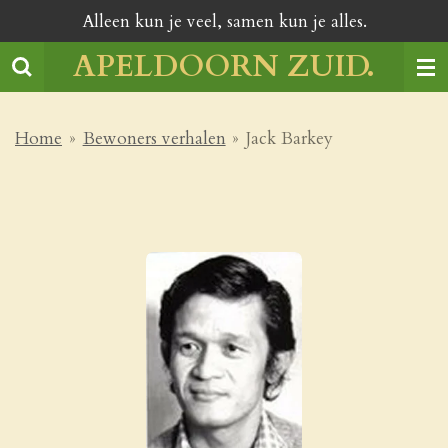
Alleen kun je veel, samen kun je alles.
Ga
direct
APELDOORN ZUID.
naar
de
hoofdinhoud
Home
»
Bewoners verhalen
»
Jack Barkey