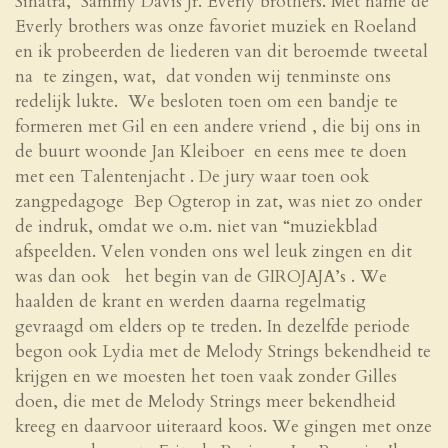
Sinatra, Sammy Davis Jr. Everly brothers. Met name de
Everly brothers was onze favoriet muziek en Roeland
en ik probeerden de liederen van dit beroemde tweetal
na te zingen, wat, dat vonden wij tenminste ons
redelijk lukte. We besloten toen om een bandje te
formeren met Gil en een andere vriend , die bij ons in
de buurt woonde Jan Kleiboer en eens mee te doen
met een Talentenjacht . De jury waar toen ook
zangpedagoge Bep Ogterop in zat, was niet zo onder
de indruk, omdat we o.m. niet van “muziekblad
afspeelden. Velen vonden ons wel leuk zingen en dit
was dan ook het begin van de GIROJAJA’s . We
haalden de krant en werden daarna regelmatig
gevraagd om elders op te treden. In dezelfde periode
begon ook Lydia met de Melody Strings bekendheid te
krijgen en we moesten het toen vaak zonder Gilles
doen, die met de Melody Strings meer bekendheid
kreeg en daarvoor uiteraard koos. We gingen met onze