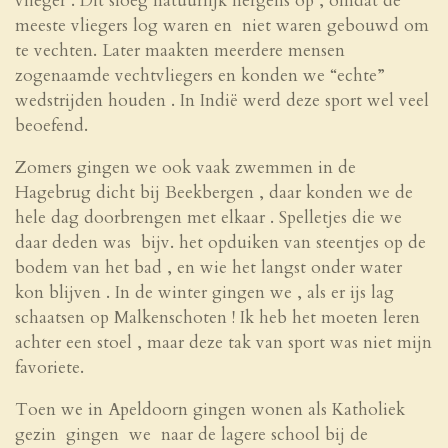
vlieger . Dit sloeg natuurlijk nergens op , omdat de
meeste vliegers log waren en niet waren gebouwd om
te vechten. Later maakten meerdere mensen
zogenaamde vechtvliegers en konden we “echte”
wedstrijden houden . In Indië werd deze sport wel veel
beoefend.
Zomers gingen we ook vaak zwemmen in de
Hagebrug dicht bij Beekbergen , daar konden we de
hele dag doorbrengen met elkaar . Spelletjes die we
daar deden was bijv. het opduiken van steentjes op de
bodem van het bad , en wie het langst onder water
kon blijven . In de winter gingen we , als er ijs lag
schaatsen op Malkenschoten ! Ik heb het moeten leren
achter een stoel , maar deze tak van sport was niet mijn
favoriete.
Toen we in Apeldoorn gingen wonen als Katholiek
gezin gingen we naar de lagere school bij de