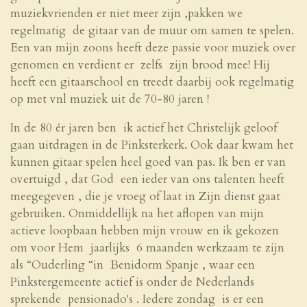
muziekvrienden er niet meer zijn ,pakken we
regelmatig de gitaar van de muur om samen te spelen.
Een van mijn zoons heeft deze passie voor muziek over
genomen en verdient er zelfs zijn brood mee! Hij
heeft een gitaarschool en treedt daarbij ook regelmatig
op met vnl muziek uit de 70-80 jaren !
In de 80 ér jaren ben ik actief het Christelijk geloof
gaan uitdragen in de Pinksterkerk. Ook daar kwam het
kunnen gitaar spelen heel goed van pas. Ik ben er van
overtuigd , dat God een ieder van ons talenten heeft
meegegeven , die je vroeg of laat in Zijn dienst gaat
gebruiken. Onmiddellijk na het aflopen van mijn
actieve loopbaan hebben mijn vrouw en ik gekozen
om voor Hem jaarlijks 6 maanden werkzaam te zijn
als “Ouderling “in Benidorm Spanje , waar een
Pinkstergemeente actief is onder de Nederlands
sprekende pensionado's . Iedere zondag is er een