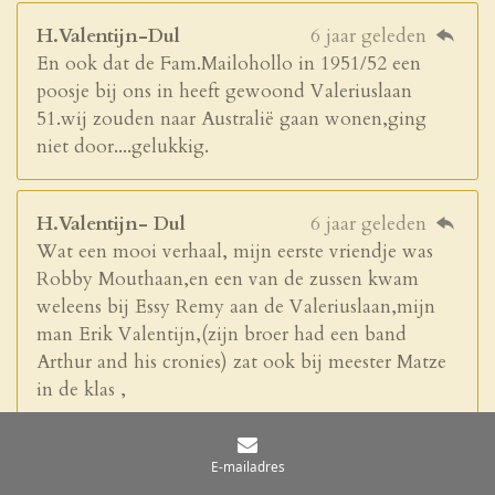
H.Valentijn-Dul
6 jaar geleden
En ook dat de Fam.Mailohollo in 1951/52 een
poosje bij ons in heeft gewoond Valeriuslaan
51.wij zouden naar Australië gaan wonen,ging
niet door....gelukkig.
H.Valentijn- Dul
6 jaar geleden
Wat een mooi verhaal, mijn eerste vriendje was
Robby Mouthaan,en een van de zussen kwam
weleens bij Essy Remy aan de Valeriuslaan,mijn
man Erik Valentijn,(zijn broer had een band
Arthur and his cronies) zat ook bij meester Matze
in de klas ,
Willy bosch
6 jaar geleden
E-mailadres
Ik woonde ook in de Weberlaan 24 en kwam veel