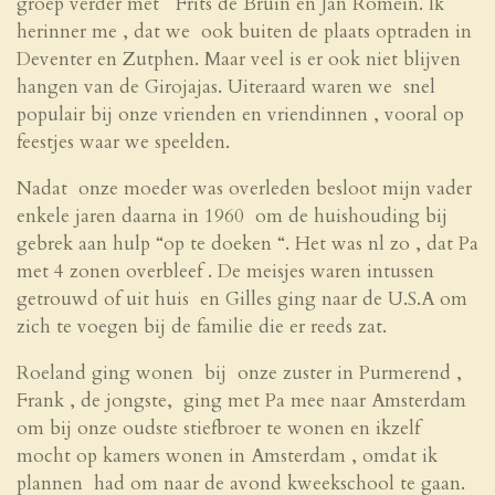
groep verder met Frits de Bruin en Jan Romein. Ik
herinner me , dat we ook buiten de plaats optraden in
Deventer en Zutphen. Maar veel is er ook niet blijven
hangen van de Girojajas. Uiteraard waren we snel
populair bij onze vrienden en vriendinnen , vooral op
feestjes waar we speelden.
Nadat onze moeder was overleden besloot mijn vader
enkele jaren daarna in 1960 om de huishouding bij
gebrek aan hulp “op te doeken “. Het was nl zo , dat Pa
met 4 zonen overbleef . De meisjes waren intussen
getrouwd of uit huis en Gilles ging naar de U.S.A om
zich te voegen bij de familie die er reeds zat.
Roeland ging wonen bij onze zuster in Purmerend ,
Frank , de jongste, ging met Pa mee naar Amsterdam
om bij onze oudste stiefbroer te wonen en ikzelf
mocht op kamers wonen in Amsterdam , omdat ik
plannen had om naar de avond kweekschool te gaan.