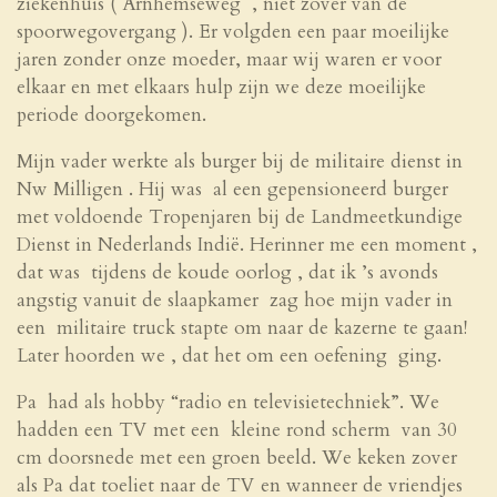
ziekenhuis ( Arnhemseweg , niet zover van de
spoorwegovergang ). Er volgden een paar moeilijke
jaren zonder onze moeder, maar wij waren er voor
elkaar en met elkaars hulp zijn we deze moeilijke
periode doorgekomen.
Mijn vader werkte als burger bij de militaire dienst in
Nw Milligen . Hij was al een gepensioneerd burger
met voldoende Tropenjaren bij de Landmeetkundige
Dienst in Nederlands Indië. Herinner me een moment ,
dat was tijdens de koude oorlog , dat ik ’s avonds
angstig vanuit de slaapkamer zag hoe mijn vader in
een militaire truck stapte om naar de kazerne te gaan!
Later hoorden we , dat het om een oefening ging.
Pa had als hobby “radio en televisietechniek”. We
hadden een TV met een kleine rond scherm van 30
cm doorsnede met een groen beeld. We keken zover
als Pa dat toeliet naar de TV en wanneer de vriendjes