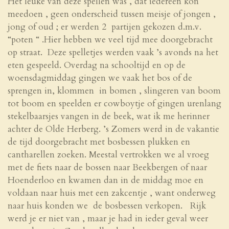
Het leuke van deze spellen was , dat iedereen kon
meedoen , geen onderscheid tussen meisje of jongen ,
jong of oud ; er werden 2 partijen gekozen d.m.v.
“poten “ .Hier hebben we veel tijd mee doorgebracht
op straat. Deze spelletjes werden vaak ’s avonds na het
eten gespeeld. Overdag na schooltijd en op de
woensdagmiddag gingen we vaak het bos of de
sprengen in, klommen in bomen , slingeren van boom
tot boom en speelden er cowboytje of gingen urenlang
stekelbaarsjes vangen in de beek, wat ik me herinner
achter de Olde Herberg. ’s Zomers werd in de vakantie
de tijd doorgebracht met bosbessen plukken en
cantharellen zoeken. Meestal vertrokken we al vroeg
met de fiets naar de bossen naar Beekbergen of naar
Hoenderloo en kwamen dan in de middag moe en
voldaan naar huis met een zakcentje , want onderweg
naar huis konden we de bosbessen verkopen. Rijk
werd je er niet van , maar je had in ieder geval weer