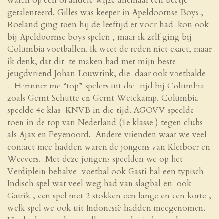
waren op een of andere wijze allemaal een beetje
getalenteerd. Gilles was keeper in Apeldoornse Boys ,
Roeland ging toen hij de leeftijd er voor had kon ook
bij Apeldoornse boys spelen , maar ik zelf ging bij
Columbia voetballen. Ik weet de reden niet exact, maar
ik denk, dat dit te maken had met mijn beste
jeugdvriend Johan Louwrink, die daar ook voetbalde
. Herinner me “top” spelers uit die tijd bij Columbia
zoals Gerrit Schutte en Gerrit Wetekamp. Columbia
speelde 4
e
klas KNVB in die tijd. AGOVV speelde
toen in de top van Nederland (1
e
klasse ) tegen clubs
als Ajax en Feyenoord. Andere vrienden waar we veel
contact mee hadden waren de jongens van Kleiboer en
Weevers. Met deze jongens speelden we op het
Verdiplein behalve voetbal ook Gasti bal een typisch
Indisch spel wat veel weg had van slagbal en ook
Gatrik , een spel met 2 stokken een lange en een korte ,
welk spel we ook uit Indonesië hadden meegenomen.