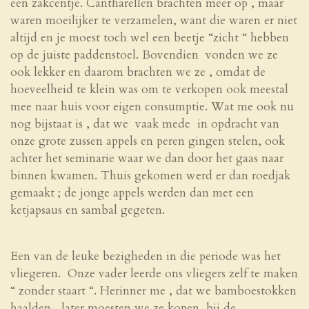
een zakcentje. Cantharellen brachten meer op , maar
waren moeilijker te verzamelen, want die waren er niet
altijd en je moest toch wel een beetje “zicht “ hebben
op de juiste paddenstoel. Bovendien vonden we ze
ook lekker en daarom brachten we ze , omdat de
hoeveelheid te klein was om te verkopen ook meestal
mee naar huis voor eigen consumptie. Wat me ook nu
nog bijstaat is , dat we vaak mede in opdracht van
onze grote zussen appels en peren gingen stelen, ook
achter het seminarie waar we dan door het gaas naar
binnen kwamen. Thuis gekomen werd er dan roedjak
gemaakt ; de jonge appels werden dan met een
ketjapsaus en sambal gegeten.
Een van de leuke bezigheden in die periode was het
vliegeren. Onze vader leerde ons vliegers zelf te maken
“ zonder staart “. Herinner me , dat we bamboestokken
haalden , later moesten we ze kopen bij de