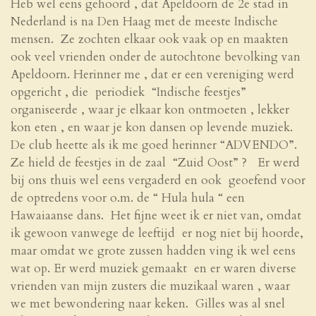
Heb wel eens gehoord , dat Apeldoorn de 2
e
stad in
Nederland is na Den Haag met de meeste Indische
mensen. Ze zochten elkaar ook vaak op en maakten
ook veel vrienden onder de autochtone bevolking van
Apeldoorn. Herinner me , dat er een vereniging werd
opgericht , die periodiek “Indische feestjes”
organiseerde , waar je elkaar kon ontmoeten , lekker
kon eten , en waar je kon dansen op levende muziek.
De club heette als ik me goed herinner “ADVENDO”.
Ze hield de feestjes in de zaal “Zuid Oost” ? Er werd
bij ons thuis wel eens vergaderd en ook geoefend voor
de optredens voor o.m. de “ Hula hula “ een
Hawaiaanse dans. Het fijne weet ik er niet van, omdat
ik gewoon vanwege de leeftijd er nog niet bij hoorde,
maar omdat we grote zussen hadden ving ik wel eens
wat op. Er werd muziek gemaakt en er waren diverse
vrienden van mijn zusters die muzikaal waren , waar
we met bewondering naar keken. Gilles was al snel