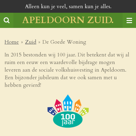
Alleen kun je veel, samen kun je alles.
Ga
direct
APELDOORN ZUID.
naar
de
hoofdinhoud
Home
»
Zuid
»
De Goede Woning
In 2015 bestonden wij 100 jaar. Dit betekent dat wij al
ruim een eeuw een waardevolle bijdrage mogen
leveren aan de sociale volkshuisvesting in Apeldoorn.
Een bijzonder jubileum dat we ook samen met u
hebben gevierd!