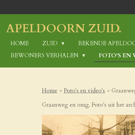
Ga
direct
naar
APELDOORN ZUID.
de
hoofdinhoud
HOME
ZUID
BEKENDE APELDO
BEWONERS VERHALEN
FOTO'S EN 
Home
»
Foto's en video's
»
Graanwe
Graanweg en omg. Foto's uit het arch